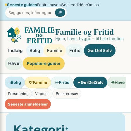
Spring
Seneste guides
Forår i haven
Weekendidéer
Om os
×
til
indhold
Familie og Fritid
Hjem, have, hygge – til hele familien
Indlæg
Bolig
Familie
Fritid
GørDetSelv
Have
Populære guider
⌂
Bolig
♡
Familie
☼
Fritid
✦
GørDetSelv
❋
Have
Presenning
Vindspil
Beskæresav
Seneste anmeldelser
Kategori: