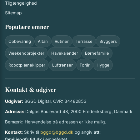
Tilgængelighed
Sitemap
Populære emner
Opbevaring
Altan
Rutiner
Terrasse
Bryggers
Weekendprojekter
Havekalender
Børnefamilie
Robotplæneklipper
Luftrenser
Forår
Hygge
Kontakt & udgiver
Udgiver:
BGGD Digital, CVR: 34482853
Adresse:
Dalgas Boulevard 48, 2000 Frederiksberg, Danmark
Bemærk: Henvendelse på adressen er ikke mulig.
Kontakt:
Skriv til
bggd@bggd.dk
og angiv
att:
familieogfritid.dk
i emnefeltet.