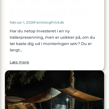
hvis jeg ikke har
erfaring med det?
februar 1, 2026
Familieogfritid.dk
Har du netop investeret i en ny
trailerpresenning, men er usikker på, om du
tør kaste dig ud i monteringen selv? Du er
langt…
Læs mere