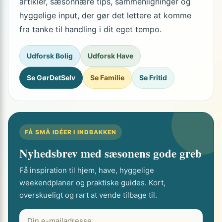
artikler, sæsonnære tips, sammenligninger og
hyggelige input, der gør det lettere at komme
fra tanke til handling i dit eget tempo.
Udforsk Bolig
Udforsk Have
Se GørDetSelv
Se Familie
Se Fritid
FÅ SMÅ IDÉER I INDBAKKEN
Nyhedsbrev med sæsonens gode greb
Få inspiration til hjem, have, hyggelige
weekendplaner og praktiske guides. Kort,
overskueligt og rart at vende tilbage til.