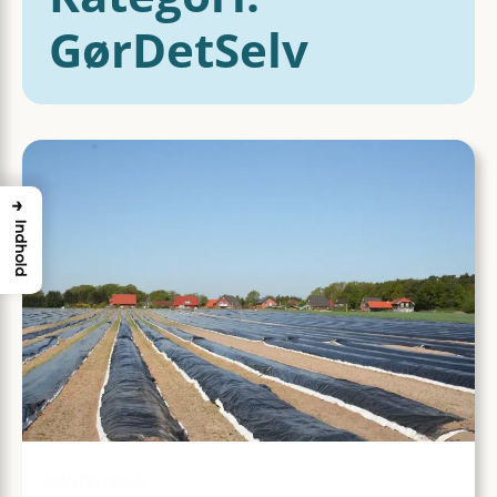
GørDetSelv
→
Indhold
GØRDETSELV