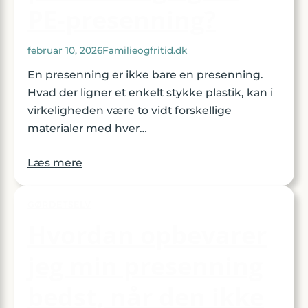
PE-presenning?
februar 10, 2026
Familieogfritid.dk
En presenning er ikke bare en presenning.
Hvad der ligner et enkelt stykke plastik, kan i
virkeligheden være to vidt forskellige
materialer med hver…
Læs mere
GØRDETSELV
Hvordan opbevarer
jeg min presenning
bedst, når den ikke