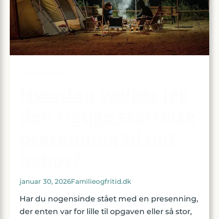
GØRDETSELV
Hvordan vælger jeg
den rigtige størrelse
presenning til mit
behov?
januar 30, 2026
Familieogfritid.dk
Har du nogensinde stået med en presenning,
der enten var for lille til opgaven eller så stor,