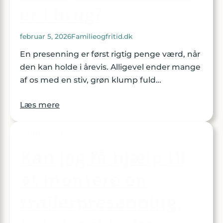
er i brug?
februar 5, 2026
Familieogfritid.dk
En presenning er først rigtig penge værd, når
den kan holde i årevis. Alligevel ender mange
af os med en stiv, grøn klump fuld…
Læs mere
GØRDETSELV
Kan jeg få hjælp til
at montere en
trailerpresenning,