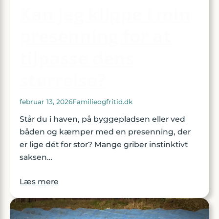
Kan jeg klippe i min
presenning for at
tilpasse dens
størrelse?
februar 13, 2026
Familieogfritid.dk
Står du i haven, på byggepladsen eller ved
båden og kæmper med en presenning, der
er lige dét for stor? Mange griber instinktivt
saksen…
Læs mere