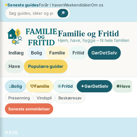
Spring
Seneste guides
Forår i haven
Weekendidéer
Om os
×
til
indhold
Familie og Fritid
Hjem, have, hygge – til hele familien
Indlæg
Bolig
Familie
Fritid
GørDetSelv
Have
Populære guider
⌂
Bolig
♡
Familie
☼
Fritid
✦
GørDetSelv
❋
Have
Presenning
Vindspil
Beskæresav
Seneste anmeldelser
HAVE