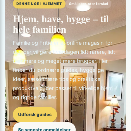
DENNE UGE I HJEMMET
Små idéer, stor forskel
Hjem, have, hygge – til
hele familien
Familie og Fritid er et online magasin for
dig, der vil gøre hverdagen lidt rarere, lidt
nemmere og meget mere brugbar. Her
finder du jordnære guides, hyggelige
idéer, sæsonnære tips og praktiske
produktvalg, der passer til virkelige hjem
og rigtige familier.
Udforsk guides
Se seneste anmeldelser