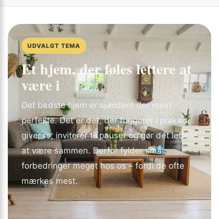
UDVALGT TEMA
Et hjem, der føles lettere at
være i
Det bedste hjem er sjældent det mest
perfekte. Det er det, der fungerer i praksis,
giver ro, inviterer til pauser og gør det lettere
at være sammen. Derfor fylder små
forbedringer meget hos os – fordi de ofte
mærkes mest.