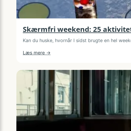
Skærmfri weekend: 25 aktivitete
Kan du huske, hvornår I sidst brugte en hel week
:
Læs mere →
Skærmfri
weekend:
25
aktiviteter,
der
faktisk
er
sjove
for
alle