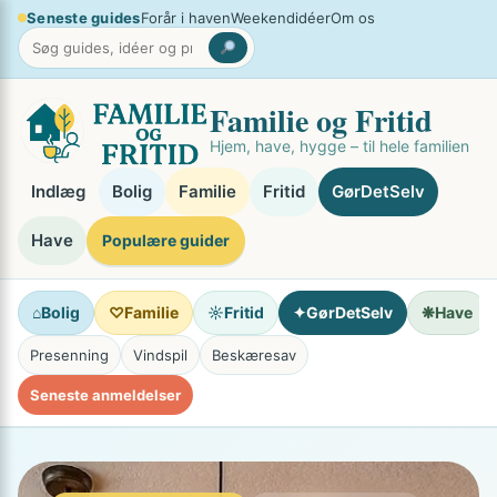
Spring
Seneste guides
Forår i haven
Weekendidéer
Om os
×
til
indhold
Familie og Fritid
Hjem, have, hygge – til hele familien
Indlæg
Bolig
Familie
Fritid
GørDetSelv
Have
Populære guider
⌂
Bolig
♡
Familie
☼
Fritid
✦
GørDetSelv
❋
Have
Presenning
Vindspil
Beskæresav
Seneste anmeldelser