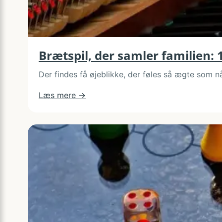
Brætspil, der samler familien: 12
Der findes få øjeblikke, der føles så ægte som n
:
Læs mere →
Brætspil,
der
samler
familien:
12
favoritter
til
alle
aldre