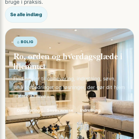
bruge i praksis.
Se alle indlæg
⌂ BOLIG
Ro, orden og hverdagsglæde i
hjemmet
Find guider til opbevaring, indretning, søvn,
små forbedringer og løsninger, der gør dit hjem
lettere at leve i.
Opbevaring
Soveværelse
Indretning