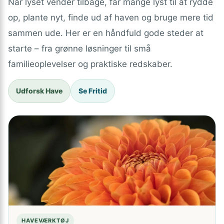
Når lyset vender tilbage, får mange lyst til at rydde
op, plante nyt, finde ud af haven og bruge mere tid
sammen ude. Her er en håndfuld gode steder at
starte – fra grønne løsninger til små
familieoplevelser og praktiske redskaber.
Udforsk Have
Se Fritid
HAVEVÆRKTØJ