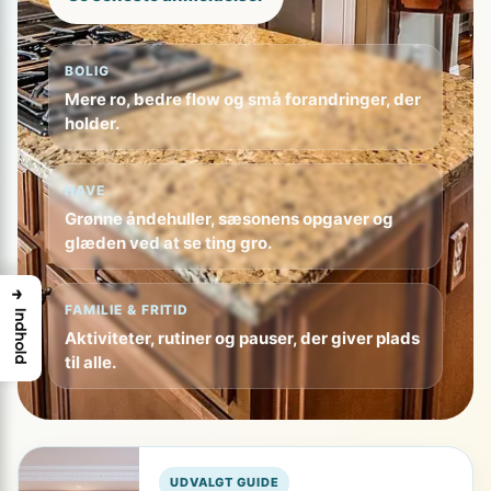
BOLIG
Mere ro, bedre flow og små forandringer, der
holder.
HAVE
Grønne åndehuller, sæsonens opgaver og
glæden ved at se ting gro.
→
FAMILIE & FRITID
Indhold
Aktiviteter, rutiner og pauser, der giver plads
til alle.
UDVALGT GUIDE