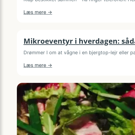
:
Læs mere →
Hvad
gør
du,
Mikroeventyr i hverdagen: såda
hvis
63105986-
Drømmer I om at vågne i en bjergtop-lejr eller p
telefonnummeret
ringer
:
Læs mere →
midt
Mikroeventyr
i
i
aftensmaden?
hverdagen:
sådan
får
I
store
oplevelser
tæt