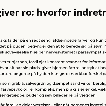
iver ro: hvorfor indret
 straks falder på en redt seng, afdæmpede farver og kun 
det på puden, begynder den at forberede sig på søv
k soveværelse hjælper nervesystemet i parasympatisk ge
iverer hjernen, fordi øjet konstant scanner for informat
hvor alt har sin plads, giver hjernen færre indtryk at b
 sortere bøgerne på hylden kan gøre mærkbar forskel på
er som gråblå, salviegrøn og dæmpet sand virker beroli
farvepsykologi er kompleks, men praksis er enkel: vælg 
sengetæppe, puder og selv billederne på væggen.
år familien deler værelser – eller når børnenes legetøj s