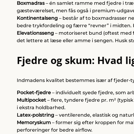
Boxmadras
– én samlet ramme med fjedre i træ- e
gæsteværelset, men fås også i premium-udgave
Kontinentalseng
– består af to boxmadrasser n
bedre trykfordeling og færre “revner” i midten. 
Elevationsseng
– motoriseret bund (oftest med f
det lettere at læse eller amme i sengen. Husk 
Fjedre og skum: Hvad li
Indmadens kvalitet bestemmes især af fjeder-t
Pocket-fjedre
– individuelt syede fjedre, som ar
Multipocket
– flere, tyndere fjedre pr. m² (typis
i ekstra holdbarhed.
Latex-polstring
– ventilerende, elastisk og natu
Memoryskum
– former sig efter kroppen for mak
perforeringer for bedre airflow.