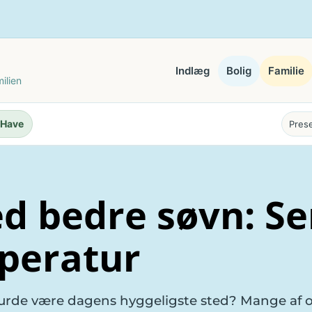
Indlæg
Bolig
Familie
ilien
Have
Pres
d bedre søvn: Se
mperatur
burde være dagens hyggeligste sted? Mange af 