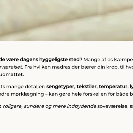
rde være dagens hyggeligste sted?
Mange af os kæmper
eværelset
. Fra hvilken madras der bærer din krop, til h
 udmattet.
ets mange detaljer:
sengetyper, tekstiler, temperatur, ly
bedre mørklægning – kan gøre hele forskellen for både 
et
roligere, sundere og mere indbydende
soveværelse, så