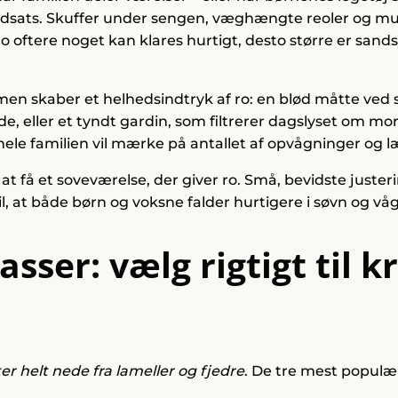
dsats. Skuffer under sengen, væghængte reoler og multi
o oftere noget kan klares hurtigt, desto større er sands
mmen skaber et helhedsindtryk af ro: en blød måtte ved
de, eller et tyndt gardin, som filtrerer dagslyset om mo
et hele familien vil mærke på antallet af opvågninger o
 at få et soveværelse, der giver ro. Små, bevidste juste
il, at både børn og voksne falder hurtigere i søvn og v
ser: vælg rigtigt til k
r helt nede fra lameller og fjedre
. De tre mest populæ