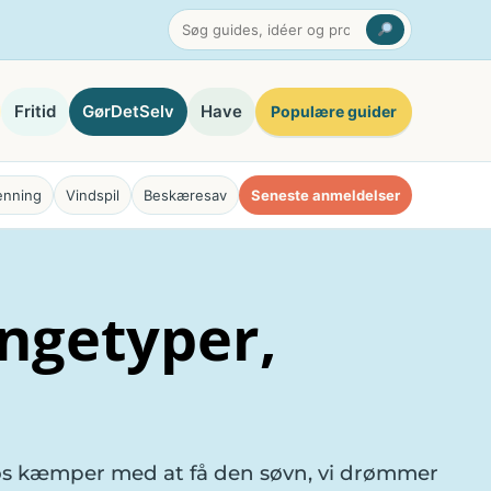
Fritid
GørDetSelv
Have
Populære guider
enning
Vindspil
Beskæresav
Seneste anmeldelser
ngetyper,
os kæmper med at få den søvn, vi drømmer