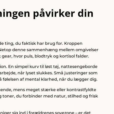
ningen påvirker din
de ting, du faktisk har brug for. Kroppen
n. Netop denne sammenhæng mellem omgivelser
ar, hvor puls, blodtryk og kortisol falder.
ion. En simpel kurv til løst tøj, nattesengeborde
earbejde, når lyset slukkes. Små justeringer som
 følelsen af mental klarhed, når du lægger dig.
gende, mens meget stærke eller kontrastfyldte
toner, du forbinder med natur, stilhed og frisk
niger sig ind i forældrenes sovezone – er det