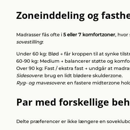
Zoneinddeling og fasth
Madrasser fås ofte i
5 eller 7 komfortzoner
, hvor
sovestilling
:
Under 60 kg: Blød → får kroppen til at synke tilst
60-90 kg: Medium → balancerer støtte og komfor
Over 90 kg: Fast / ekstra fast → undgår at madr
Sidesovere
: brug en lidt blødere skulderzone.
Ryg- og mavesovere
: en fastere midterzone ho
Par med forskellige be
Delte præferencer er ikke længere en soveklub