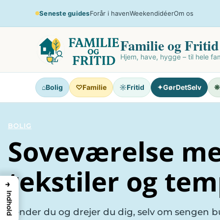
Spring
Seneste guides
Forår i haven
Weekendidéer
Om os
til
indhold
Familie og Fritid
Hjem, have, hygge – til hele fam
⌂
Bolig
♡
Familie
☼
Fritid
✦
GørDetSelv
❋
BOLIG
Soveværelse me
tekstiler og te
→
Indhold
Vender du og drejer du dig, selv om sengen 