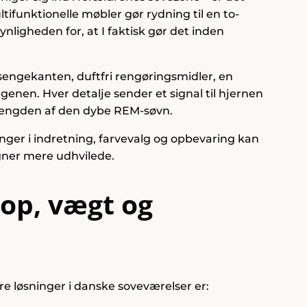
funktionelle møbler gør rydning til en to-
ynligheden for, at I faktisk gør det inden
 sengekanten, duftfri rengøringsmidler, en
rgenen. Hver detalje sender et signal til hjernen
g længden af den dybe REM-søvn.
ringer i indretning, farvevalg og opbevaring kan
ågner mere udhvilede.
rop, vægt og
re løsninger i danske soveværelser er: