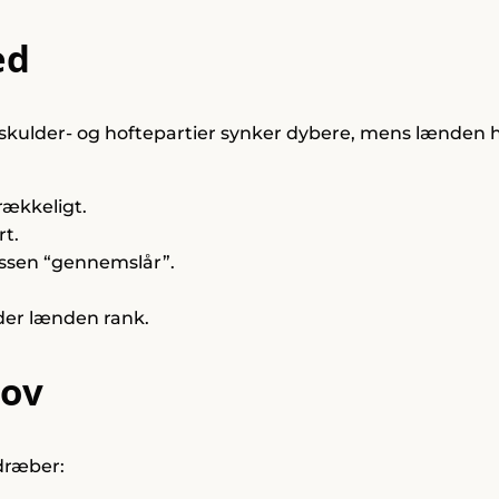
ed
 skulder- og hoftepartier synker dybere, mens lænden 
rækkeligt.
t.
assen “gennemslår”.
lder lænden rank.
hov
dræber: