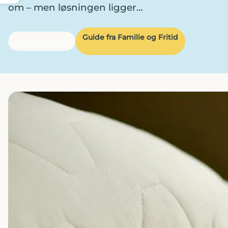
om – men løsningen ligger…
Guide fra Familie og Fritid
marts 28, 2026