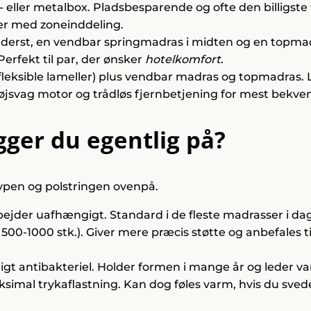
ller metalbox. Pladsbesparende og ofte den billigste ve
r med zoneinddeling.
ederst, en vendbar springmadras i midten og en topmad
Perfekt til par, der ønsker
hotelkomfort
.
leksible lameller) plus vendbar madras og topmadras. L
støjsvag motor og trådløs fjernbetjening for mest bekv
gger du egentlig på?
ypen og polstringen ovenpå.
bejder uafhængigt. Standard i de fleste madrasser i dag
k 500-1000 stk.). Giver mere præcis støtte og anbefales t
rligt antibakteriel. Holder formen i mange år og leder 
simal trykaflastning. Kan dog føles varm, hvis du svede